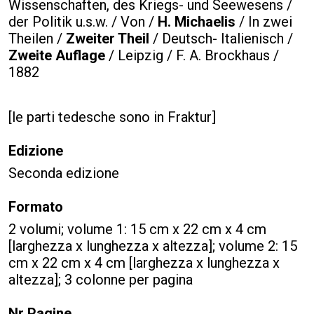
Wissenschaften, des Kriegs- und Seewesens /
der Politik u.s.w. / Von /
H. Michaelis
/ In zwei
Theilen /
Zweiter Theil
/ Deutsch- Italienisch /
Zweite Auflage
/ Leipzig / F. A. Brockhaus /
1882
[le parti tedesche sono in Fraktur]
Edizione
Seconda edizione
Formato
2 volumi; volume 1: 15 cm x 22 cm x 4 cm
[larghezza x lunghezza x altezza]; volume 2: 15
cm x 22 cm x 4 cm [larghezza x lunghezza x
altezza]; 3 colonne per pagina
Nr Pagine