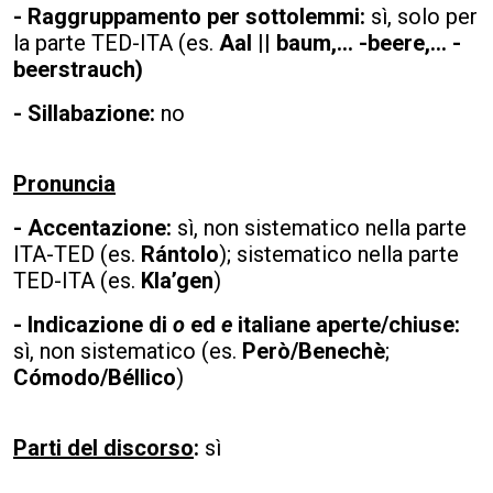
- Raggruppamento per sottolemmi:
sì, solo per
la parte TED-ITA (es.
Aal || baum,... -beere,... -
beerstrauch)
- Sillabazione:
no
Pronuncia
- Accentazione:
sì, non sistematico nella parte
ITA-TED (es.
Rántolo
); sistematico nella parte
TED-ITA (es.
Kla’gen
)
- Indicazione
di
o
ed
e
italiane aperte/chiuse:
sì, non sistematico (es.
Però/Benechè
;
Cómodo/Béllico
)
Parti del discorso
:
sì