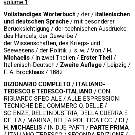
volume 1
Vollständiges Wörterbuch
/ der /
italienischen
und deutschen Sprache
/ mit besonderer
Berücksichtigung / der technischen Ausdrücke
des Handels, der Gewerbe /
der Wissenschaften, des Kriegs- und
Seewesens / der Politik u. s. w. / Von /
H.
Michaelis
/ In zwei Theilen /
Erster Theil
/
Italienisch-Deutsch /
Zweite Auflage
/ Leipzig /
F. A. Brockhaus / 1882
DIZIONARIO COMPLETO
/
ITALIANO-
TEDESCO E TEDESCO-ITALIANO
/ CON
RIGUARDO SPECIALE / ALLE ESPRESSIONI
TECNICHE DEL COMMERCIO, DELLE /
SCIENZE, DELL’INDUSTRIA, DELLA GUERRA E
DELLA / MARINA, DELLA POLITICA ECC. / DI /
H. MICHAELIS
/ IN DUE PARTI /
PARTE PRIMA
/ ITALIANO-TEDESCO / SECONDA EDIZIONE /