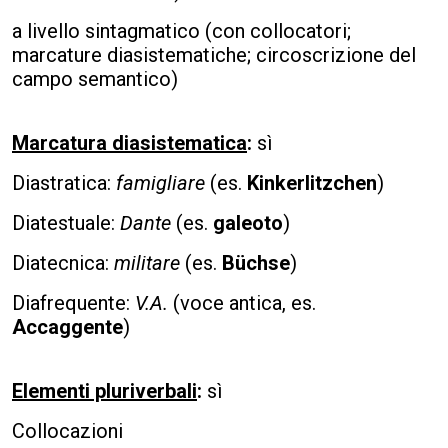
a livello sintagmatico (con collocatori;
marcature diasistematiche; circoscrizione del
campo semantico)
Marcatura diasistematica
:
sì
Diastratica:
famigliare
(es.
Kinkerlitzchen
)
Diatestuale:
Dante
(es.
galeoto
)
Diatecnica:
militare
(es.
Büchse
)
Diafrequente:
V.A.
(voce antica, es.
Accaggente
)
Elementi pluriverbali
:
sì
Collocazioni