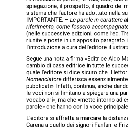
spiegazione, il prospetto, il quadro del 
sistema che l’autore ha adottato nell
IMPORTANTE. –
Le parole in carattere
a
riferimento, come fossero accompagnate d
(nelle successive edizioni, come l’ed. T
riunite e poste in un apposito paragrafo 
l’introduzione a cura dell’editore illustra
Segue una nota a firma «Editrice Aldo Ma
cambio di casa editrice in tutte le succe
quale l’editore si dice sicuro che il let
Nomenclatore
differisca essenzialmente da
pubblicati». Infatti, continua, anche dan
le voci non si limitano a spiegare una paro
vocabolari», ma che «mette intorno ad essa
parole» che hanno con la voce principale e
L’editore si affretta a marcare la distan
Carena a quello dei signori Fanfani e Frizz