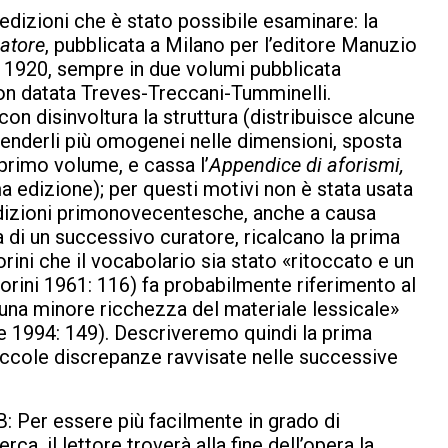
edizioni che è stato possibile esaminare: la
atore
, pubblicata a Milano per l’editore Manuzio
l 1920, sempre in due volumi pubblicata
 non datata Treves-Treccani-Tumminelli.
on disinvoltura la struttura (distribuisce alcune
enderli più omogenei nelle dimensioni, sposta
l primo volume, e cassa l’
Appendice di aforismi,
a edizione); per questi motivi non è stata usata
 edizioni primonovecentesche, anche a causa
a di un successivo curatore, ricalcano la prima
rini che il vocabolario sia stato «ritoccato e un
iorini 1961: 116) fa probabilmente riferimento al
«una minore ricchezza del materiale lessicale»
one 1994: 149). Descriveremo quindi la prima
 piccole discrepanze ravvisate nelle successive
: Per essere più facilmente in grado di
erca, il lettore troverà alla fine dell’opera la