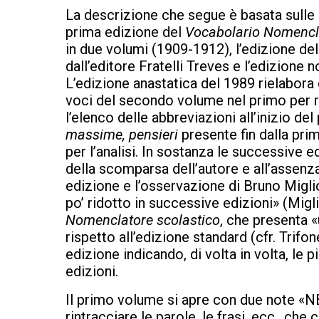
La descrizione che segue è basata sulle 
prima edizione del
Vocabolario Nomencl
in due volumi (1909-1912), l’edizione de
dall’editore Fratelli Treves e l’edizione
L’edizione anastatica del 1989 rielabora c
voci del secondo volume nel primo per r
l’elenco delle abbreviazioni all’inizio de
massime, pensieri
presente fin dalla prim
per l’analisi. In sostanza le successive
della scomparsa dell’autore e all’assenz
edizione e l’osservazione di Bruno Miglio
po’ ridotto in successive edizioni» (Migl
Nomenclatore scolastico
, che presenta 
rispetto all’edizione standard (cfr. Trif
edizione indicando, di volta in volta, le
edizioni.
Il primo volume si apre con due note «NB
rintracciare le parole, le frasi, ecc., che c