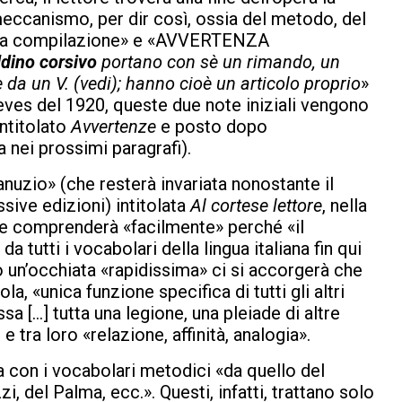
meccanismo, per dir così, ossia del metodo, del
a sua compilazione» e «AVVERTENZA
ldino corsivo
portano con sè un rimando, un
a un V. (vedi); hanno cioè un articolo proprio
»
reves del 1920, queste due note iniziali vengono
intitolato
Avvertenze
e posto dopo
ta nei prossimi paragrafi).
nuzio» (che resterà invariata nonostante il
ssive edizioni) intitolata
Al cortese lettore
, nella
tore comprenderà «facilmente» perché «il
 tutti i vocabolari della lingua italiana fin qui
do un’occhiata «rapidissima» ci si accorgerà che
la, «unica funzione specifica di tutti gli altri
 [...] tutta una legione, una pleiade di altre
 tra loro «relazione, affinità, analogia».
za con i vocabolari metodici «da quello del
i, del Palma, ecc.». Questi, infatti, trattano solo