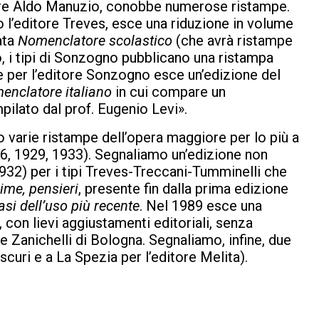
tore Aldo Manuzio, conobbe numerose ristampe.
 l’editore Treves, esce una riduzione in volume
ata
Nomenclatore scolastico
(che avrà ristampe
o, i tipi di Sonzogno pubblicano una ristampa
 per l’editore Sonzogno esce un’edizione del
enclatore italiano
in cui compare un
pilato dal prof. Eugenio Levi».
 varie ristampe dell’opera maggiore per lo più a
26, 1929, 1933). Segnaliamo un’edizione non
932) per i tipi Treves-Treccani-Tumminelli che
ime, pensieri
, presente fin dalla prima edizione
si dell’uso più recente
. Nel 1989 esce una
 con lievi aggiustamenti editoriali, senza
ore Zanichelli di Bologna. Segnaliamo, infine, due
scuri e a La Spezia per l’editore Melita).