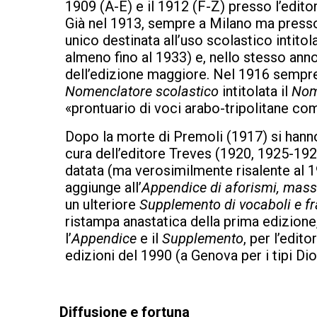
1909 (A-E) e il 1912 (F-Z) presso l’edi
Già nel 1913, sempre a Milano ma presso
unico destinata all’uso scolastico intitol
almeno fino al 1933) e, nello stesso ann
dell’edizione maggiore. Nel 1916 sempre
Nomenclatore scolastico
intitolata il
Nom
«prontuario di voci arabo-tripolitane com
Dopo la morte di Premoli (1917) si hanno
cura dell’editore Treves (1920, 1925-19
datata (ma verosimilmente risalente al 1
aggiunge all’
Appendice di aforismi, mass
un ulteriore
Supplemento di vocaboli e fra
ristampa anastatica della prima edizione,
l’
Appendice
e il
Supplemento
, per l’edit
edizioni del 1990 (a Genova per i tipi Dio
Diffusione e fortuna